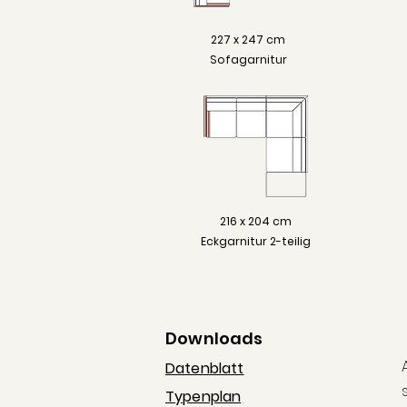
227 x 247 cm
Sofagarnitur
216 x 204 cm
Eckgarnitur 2-teilig
Downloads
Datenblatt
Typenplan