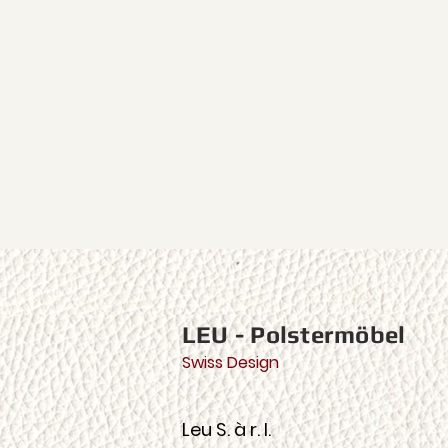
LEU - Polstermöbel
Swiss Design
Leu S. à r. l.