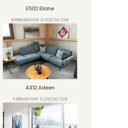
E502 Eliane
Standardpreis
Sale-Preis
8.653,00 CHF
6.000,00 CHF
A312 Adeen
Standardpreis
Sale-Preis
7.138,00 CHF
5.200,00 CHF