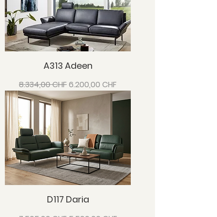
A313 Adeen
Standardpreis
Sale-Preis
8.334,00 CHF
6.200,00 CHF
D117 Daria