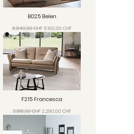
B025 Belen
Standardpreis
Sale-Preis
6.840,00 CHF
5.100,00 CHF
F215 Francesca
Standardpreis
Sale-Preis
3.818,00 CHF
2.290,00 CHF