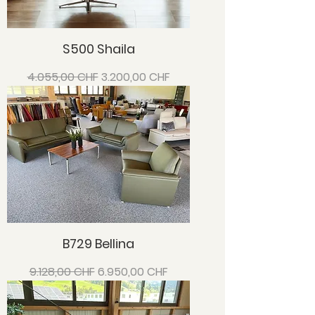
S500 Shaila
Standardpreis
Sale-Preis
4.055,00 CHF
3.200,00 CHF
B729 Bellina
Standardpreis
Sale-Preis
9.128,00 CHF
6.950,00 CHF