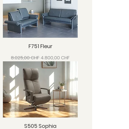
F751 Fleur
Standardpreis
Sale-Preis
8.025,00 CHF
4.800,00 CHF
S505 Sophia