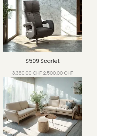
S509 Scarlet
Standardpreis
Sale-Preis
3.380,00 CHF
2.500,00 CHF