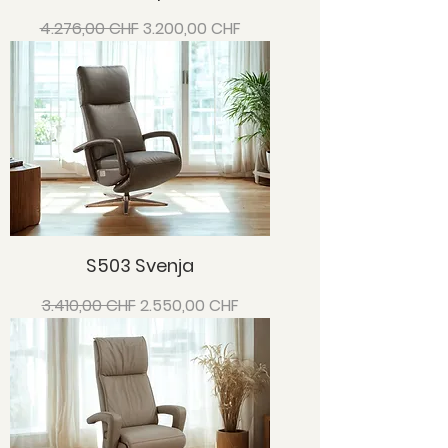
Standardpreis
Sale-Preis
4.276,00 CHF
3.200,00 CHF
S503 Svenja
Standardpreis
Sale-Preis
3.410,00 CHF
2.550,00 CHF