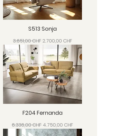
S513 Sonja
Standardpreis
Sale-Preis
3.651,00 CHF
2.700,00 CHF
F204 Fernanda
Standardpreis
Sale-Preis
6.336,00 CHF
4.750,00 CHF