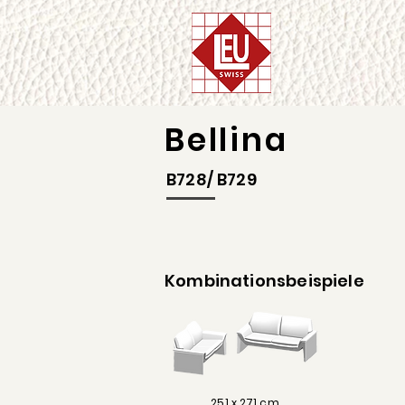
Bellina
B728/ B729
Kombinationsbeispiele
251 x 271 cm