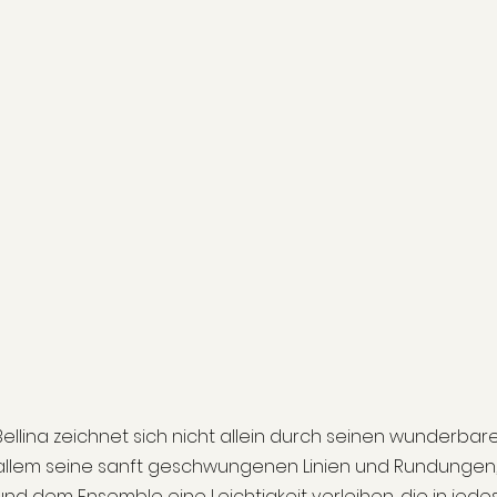
Bellina zeichnet sich nicht allein durch seinen wunderbare
allem seine sanft geschwungenen Linien und Rundungen,
und dem Ensemble eine Leichtigkeit verleihen, die in je