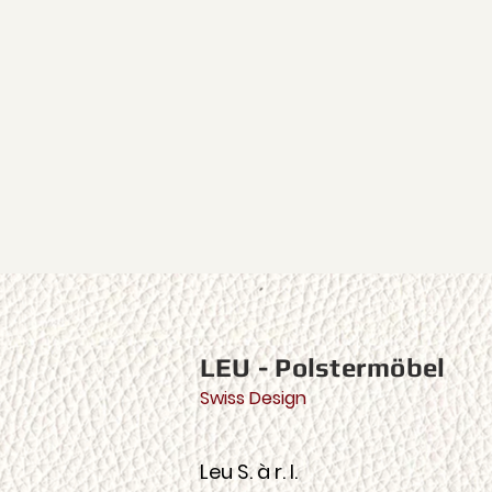
LEU - Polstermöbel
Swiss Design
Leu S. à r. l.