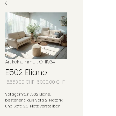
Artikelnummer: O-11934
E502 Eliane
Standardpreis
Sale-
 8.653,00 CHF 
6.000,00 CHF
Preis
Sofagarnitur E502 Eliane,
bestehend aus Sofa 2-Platz fix
und Sofa 2.5-Platz verstellbar
und zwei Kopfstütze